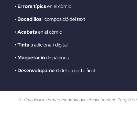
• Errors típics
en el còmic
• Bocadillos
i composició del text
• Acabats
en el còmic
• Tinta
tradicional i digital
• Maquetació
de pàgines
• Desenvolupament
del projecte final
“La imaginació és més important que el coneixement. Perquè el con