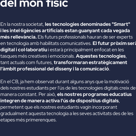
del món fisíc
En la nostra societat,
les tecnologies denominades "Smart"
i les intel·ligències artificials estan guanyant cada vegada
més rellevància.
Els futurs professionals hauran de ser experts
en tecnologia amb habilitats comunicatives.
El futur pròxim ser
digital i col·laboratiu
i estarà principalment enfocat en les
tasques més creatives i emocionals.
Aquestes tecnologies
,
tant actuals com futures,
transformaran estratègicament
l'àmbit professional del disseny i la comunicació
.
En el CB, ja hem observat durant alguns anys que la motivació
dels nostres estudiants per l'ús de les tecnologies digitals creix de
manera constant.
Per això,
els nostres programes educatius
integren de manera activa l'ús de dispositius digitals
,
permetent que els nostres estudiants vagin incorporant
gradualment aquesta tecnologia a les seves activitats des de les
etapes més primerenques.