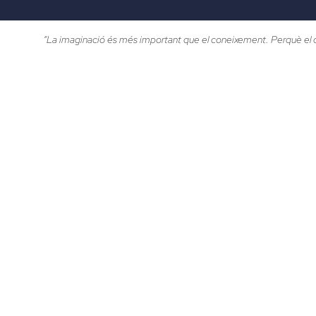
“La imaginació és més important que el coneixement. Perquè el con